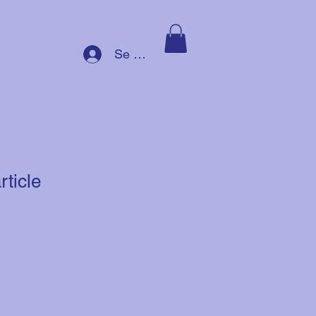
Se connecter
rticle
rix
promotionnel