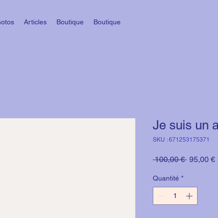
hotos
Articles
Boutique
Boutique
Je suis un a
SKU : 671253175371
Prix
P
 100,00 € 
95,00 €
original
Quantité
*